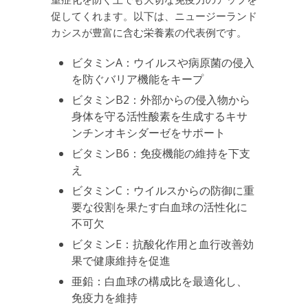
促してくれます。以下は、ニュージーランド
カシスが豊富に含む栄養素の代表例です。
ビタミンA：ウイルスや病原菌の侵入
を防ぐバリア機能をキープ
ビタミンB2：外部からの侵入物から
身体を守る活性酸素を生成するキサ
ンチンオキシダーゼをサポート
ビタミンB6：免疫機能の維持を下支
え
ビタミンC：ウイルスからの防御に重
要な役割を果たす白血球の活性化に
不可欠
ビタミンE：抗酸化作用と血行改善効
果で健康維持を促進
亜鉛：白血球の構成比を最適化し、
免疫力を維持